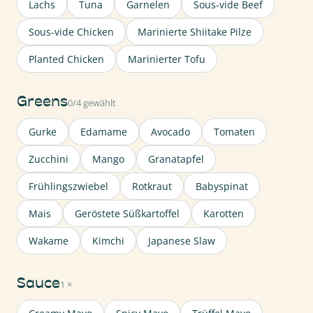
Lachs
Tuna
Garnelen
Sous-vide Beef
Sous-vide Chicken
Marinierte Shiitake Pilze
Planted Chicken
Marinierter Tofu
Greens
0/4 gewählt
Gurke
Edamame
Avocado
Tomaten
Zucchini
Mango
Granatapfel
Frühlingszwiebel
Rotkraut
Babyspinat
Mais
Geröstete Süßkartoffel
Karotten
Wakame
Kimchi
Japanese Slaw
Sauce
1 ×