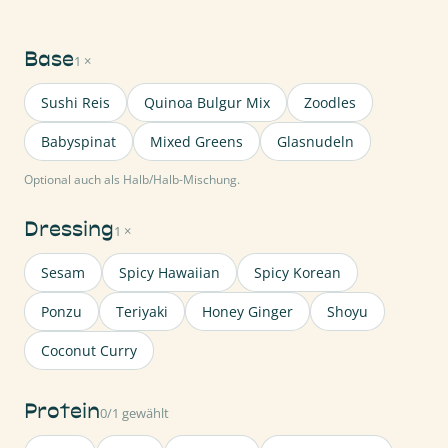
Base
1 ×
Sushi Reis
Quinoa Bulgur Mix
Zoodles
Babyspinat
Mixed Greens
Glasnudeln
Optional auch als Halb/Halb-Mischung.
Dressing
1 ×
Sesam
Spicy Hawaiian
Spicy Korean
Ponzu
Teriyaki
Honey Ginger
Shoyu
Coconut Curry
Protein
0/1 gewählt