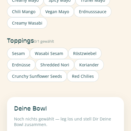
Creamy Mayo
Spicy Mayo
Trüffel Mayo
Chili Mango
Vegan Mayo
Erdnusssauce
Creamy Wasabi
Toppings
0/1 gewählt
Sesam
Wasabi Sesam
Röstzwiebel
Erdnüsse
Shredded Nori
Koriander
Crunchy Sunflower Seeds
Red Chilies
Deine Bowl
Noch nichts gewählt — leg los und stell Dir Deine
Bowl zusammen.